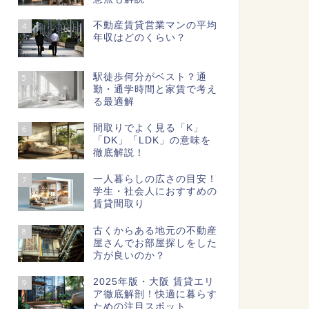
不動産賃貸営業マンの平均
4
年収はどのくらい？
駅徒歩何分がベスト？通
5
勤・通学時間と家賃で考え
る最適解
間取りでよく見る「K」
6
「DK」「LDK」の意味を
徹底解説！
一人暮らしの広さの目安！
7
学生・社会人におすすめの
賃貸間取り
古くからある地元の不動産
8
屋さんでお部屋探しをした
方が良いのか？
2025年版・大阪 賃貸エリ
9
ア徹底解剖！快適に暮らす
ための注目スポット