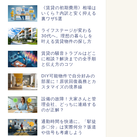
《賃貸の初期費用》相場は
いくら？内訳と安く抑える
裏ワザ5選
ライフステージが変わる
30代へ。理想の暮らしを
叶える賃貸物件の探し方
賃貸の騒音トラブルはどこ
に相談？解決までの全手順
と伝え方のコツ
DIY可能物件で自分好みの
部屋に！原状回復義務とカ
スタマイズの境界線
設備の故障！大家さんと管
理会社、どっちに連絡する
のが正解？
通勤時間を快適に。「駅徒
歩〇分」は実際何分？坂道
や信号も考慮しよう