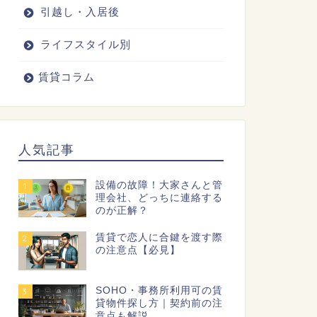
引越し・入居後
ライフスタイル別
賃貸コラム
人気記事
設備の故障！大家さんと管
1
理会社、どっちに連絡する
のが正解？
賃貸で恋人に合鍵を渡す際
2
の注意点【必見】
SOHO・事務所利用可の賃
3
貸物件探し方｜契約前の注
意点も解説