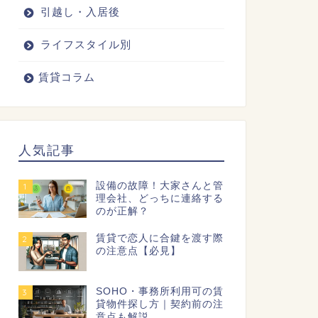
引越し・入居後
ライフスタイル別
賃貸コラム
人気記事
設備の故障！大家さんと管
1
理会社、どっちに連絡する
のが正解？
賃貸で恋人に合鍵を渡す際
2
の注意点【必見】
SOHO・事務所利用可の賃
3
貸物件探し方｜契約前の注
意点も解説