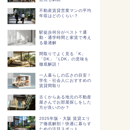
不動産賃貸営業マンの平均
4
年収はどのくらい？
駅徒歩何分がベスト？通
5
勤・通学時間と家賃で考え
る最適解
間取りでよく見る「K」
6
「DK」「LDK」の意味を
徹底解説！
一人暮らしの広さの目安！
7
学生・社会人におすすめの
賃貸間取り
古くからある地元の不動産
8
屋さんでお部屋探しをした
方が良いのか？
2025年版・大阪 賃貸エリ
9
ア徹底解剖！快適に暮らす
ための注目スポット