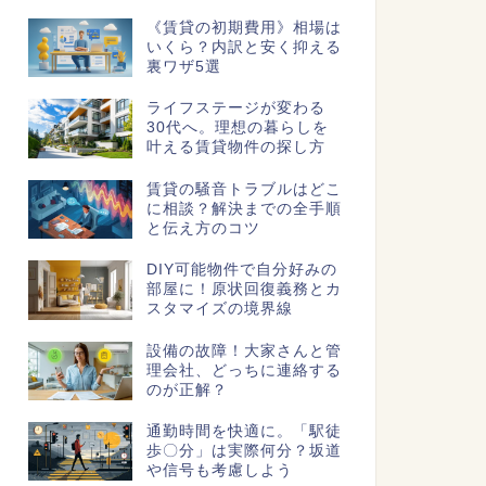
《賃貸の初期費用》相場は
いくら？内訳と安く抑える
裏ワザ5選
ライフステージが変わる
30代へ。理想の暮らしを
叶える賃貸物件の探し方
賃貸の騒音トラブルはどこ
に相談？解決までの全手順
と伝え方のコツ
DIY可能物件で自分好みの
部屋に！原状回復義務とカ
スタマイズの境界線
設備の故障！大家さんと管
理会社、どっちに連絡する
のが正解？
通勤時間を快適に。「駅徒
歩〇分」は実際何分？坂道
や信号も考慮しよう