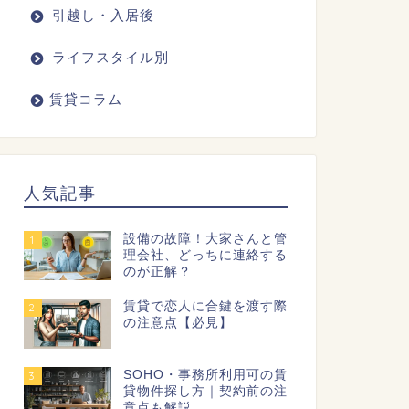
引越し・入居後
ライフスタイル別
賃貸コラム
人気記事
設備の故障！大家さんと管
1
理会社、どっちに連絡する
のが正解？
賃貸で恋人に合鍵を渡す際
2
の注意点【必見】
SOHO・事務所利用可の賃
3
貸物件探し方｜契約前の注
意点も解説