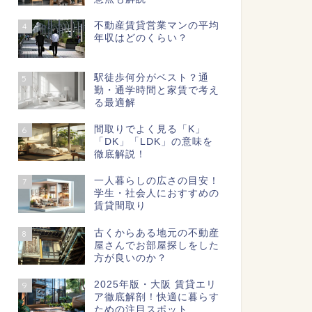
不動産賃貸営業マンの平均
4
年収はどのくらい？
駅徒歩何分がベスト？通
5
勤・通学時間と家賃で考え
る最適解
間取りでよく見る「K」
6
「DK」「LDK」の意味を
徹底解説！
一人暮らしの広さの目安！
7
学生・社会人におすすめの
賃貸間取り
古くからある地元の不動産
8
屋さんでお部屋探しをした
方が良いのか？
2025年版・大阪 賃貸エリ
9
ア徹底解剖！快適に暮らす
ための注目スポット