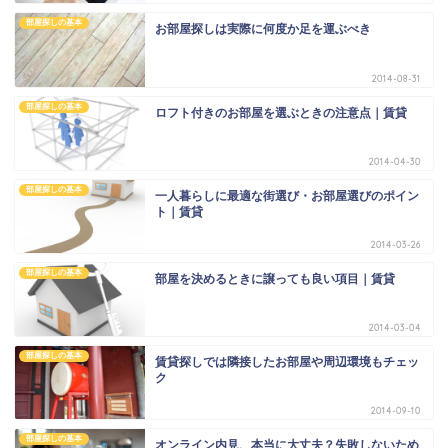
部屋探しの基本
お部屋探しは実際に何度か足を運ぶべき
2014-08-31
部屋探しの基本
ロフト付きのお部屋を選ぶときの注意点｜賃貸
2014-04-30
部屋探しの基本
一人暮らしに最適な街選び・お部屋選びのポイン
ト｜賃貸
2014-03-26
部屋探しの基本
部屋を決めるときに譲っても良い項目｜賃貸
2014-03-04
部屋探しの基本
賃貸探しでは隣接したお部屋や周辺環境もチェッ
ク
2014-09-10
部屋探しの基本
オンライン内見、本当に大丈夫？失敗しないため