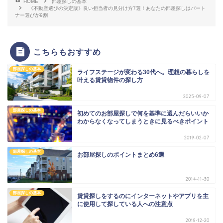
HOME
部屋探しの基本
《不動産選びの決定版》良い担当者の見分け方7選！あなたの部屋探しはパート
ナー選びが9割
こちらもおすすめ
部屋探しの基本
ライフステージが変わる30代へ。理想の暮らしを
叶える賃貸物件の探し方
2025-09-07
部屋探しの基本
初めてのお部屋探しで何を基準に選んだらいいか
わからなくなってしまうときに見るべきポイント
2019-02-07
部屋探しの基本
お部屋探しのポイントまとめ6選
2014-11-30
部屋探しの基本
賃貸探しをするのにインターネットやアプリを主
に使用して探している人への注意点
2018-12-20